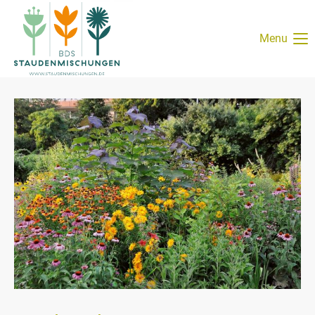
Login
Menu
Benutzername
Passwort
Anmelden
Register
|
Lost your password?
Support
Lorem ipsum dolor sit amet: