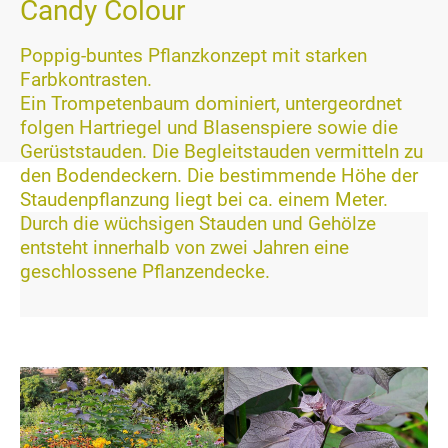
Candy Colour
Poppig-buntes Pflanzkonzept mit starken
24h
Farbkontrasten.
/ 365days
Ein Trompetenbaum dominiert, untergeordnet
folgen Hartriegel und Blasenspiere sowie die
Gerüststauden. Die Begleitstauden vermitteln zu
den Bodendeckern. Die bestimmende Höhe der
We offer support for our customers
Staudenpflanzung liegt bei ca. einem Meter.
Mon - Fri 8:00am - 5:00pm
(GMT +1)
Durch die wüchsigen Stauden und Gehölze
entsteht innerhalb von zwei Jahren eine
Get in touch
geschlossene Pflanzendecke.
Cybersteel Inc.
376-293 City Road, Suite 600
San Francisco, CA 94102
Have any questions?
+44 1234 567 890