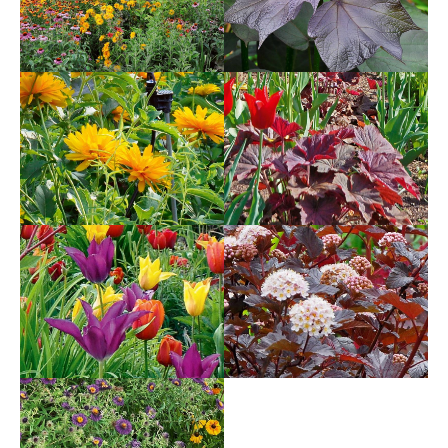
Drop us a line
info@yourdomain.com
About us
Lorem ipsum dolor sit amet, consectetuer adipiscing
elit.
Aenean commodo ligula eget dolor. Aenean massa.
Cum sociis natoque penatibus et magnis dis
parturient montes, nascetur ridiculus mus. Donec
quam felis, ultricies nec.
Follow us on: